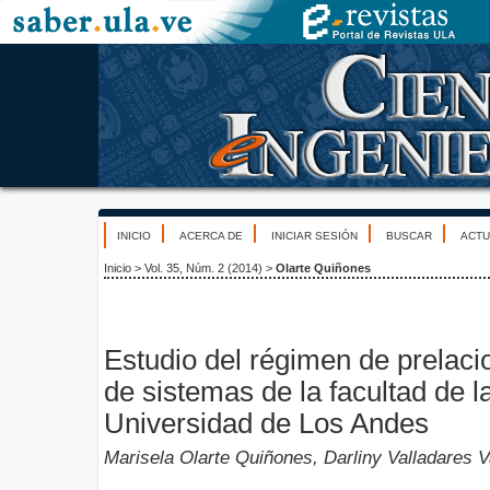
INICIO
ACERCA DE
INICIAR SESIÓN
BUSCAR
ACTU
Inicio
>
Vol. 35, Núm. 2 (2014)
>
Olarte Quiñones
Estudio del régimen de prelaci
de sistemas de la facultad de la
Universidad de Los Andes
Marisela Olarte Quiñones, Darliny Valladares 