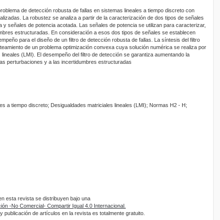
problema de detección robusta de fallas en sistemas lineales a tiempo discreto con
izadas. La robustez se analiza a partir de la caracterización de dos tipos de señales
 y señales de potencia acotada. Las señales de potencia se utilizan para caracterizar,
umbres estructuradas. En consideración a esos dos tipos de señales se establecen
eño para el diseño de un filtro de detección robusta de fallas. La síntesis del filtro
nteamiento de un problema optimización convexa cuya solución numérica se realiza por
 lineales (LMI). El desempeño del filtro de detección se garantiza aumentando la
a las perturbaciones y a las incertidumbres estructuradas
les a tiempo discreto; Desigualdades matriciales lineales (LMI); Normas H2 - H;
 esta revista se distribuyen bajo una
ón -No Comercial- Compartir Igual 4.0 Internacional.
 publicación de artículos en la revista es totalmente gratuito.