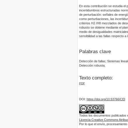
En esta contribución se estudia el 
incertidumbres estructuradas normal
de perturbación: señales de energía
como perturbaciones, las incertid
criterios H2 /H8 mezclados de desemp
robusto se obtiene mediante el pla
medio de desigualdades matriciales
sensibilidad a las fallas respecto 
Palabras clave
Detección de fallas; Sistemas linea
Detección robusta;
Texto completo:
PDF
DOI:
https://doi.org/10.53766/CEI
Todos los documentos publicados en
Licencia Creative Commons Atribuci
Por lo que el envío, procesamiento y