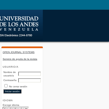
OPEN JOURNAL SYSTEMS
Servicio de ayuda de la revista
USUARIO/A
Nombre de
usuario/a
Contraseña
No cerrar sesión
IDIOMA
Escoge idioma