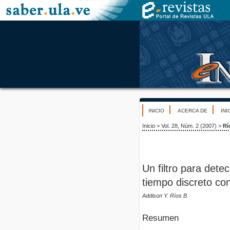
INICIO
ACERCA DE
INI
Inicio
>
Vol. 28, Núm. 2 (2007)
>
Rí
Un filtro para dete
tiempo discreto co
Addison Y. Ríos B.
Resumen