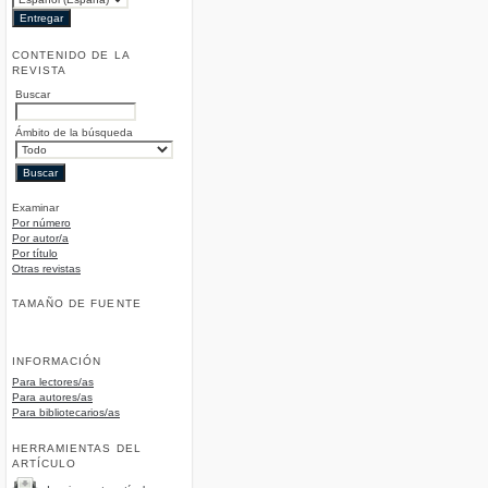
CONTENIDO DE LA
REVISTA
Buscar
Ámbito de la búsqueda
Examinar
Por número
Por autor/a
Por título
Otras revistas
TAMAÑO DE FUENTE
INFORMACIÓN
Para lectores/as
Para autores/as
Para bibliotecarios/as
HERRAMIENTAS DEL
ARTÍCULO