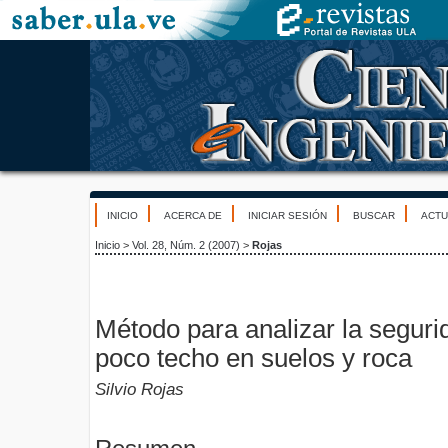
INICIO
ACERCA DE
INICIAR SESIÓN
BUSCAR
ACTU
Inicio
>
Vol. 28, Núm. 2 (2007)
>
Rojas
Método para analizar la seguri
poco techo en suelos y roca
Silvio Rojas