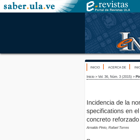
INICIO
ACERCA DE
INI
Inicio
>
Vol. 36, Núm. 3 (2015)
>
Pi
Incidencia de la 
specifications en e
concreto reforzado
Arnaldo Pinto, Rafael Torres