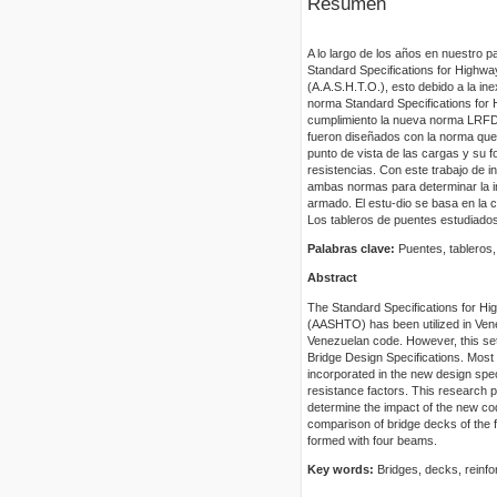
Resumen
A lo largo de los años en nuestro 
Standard Specifications for Highwa
(A.A.S.H.T.O.), esto debido a la in
norma Standard Specifications for 
cumplimiento la nueva norma LRFD 
fueron diseñados con la norma que
punto de vista de las cargas y su 
resistencias. Con este trabajo de 
ambas normas para determinar la in
armado. El estu-dio se basa en la 
Los tableros de puentes estudiado
Palabras clave:
Puentes, tablero
Abstract
The Standard Specifications for Hi
(AASHTO) has been utilized in Venez
Venezuelan code. However, this se
Bridge Design Specifications. Most
incorporated in the new design speci
resistance factors. This research 
determine the impact of the new co
comparison of bridge decks of the 
formed with four beams.
Key words:
Bridges, decks, rein