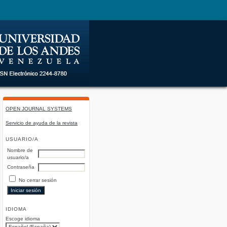
OPEN JOURNAL SYSTEMS
Servicio de ayuda de la revista
USUARIO/A
Nombre de
usuario/a
Contraseña
No cerrar sesión
IDIOMA
Escoge idioma