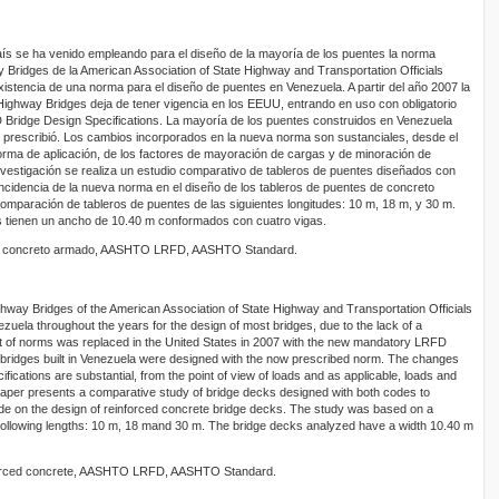
país se ha venido empleando para el diseño de la mayoría de los puentes la norma
y Bridges de la American Association of State Highway and Transportation Officials
existencia de una norma para el diseño de puentes en Venezuela. A partir del año 2007 la
Highway Bridges deja de tener vigencia en los EEUU, entrando en uso con obligatorio
Bridge Design Specifications. La mayoría de los puentes construidos en Venezuela
 prescribió. Los cambios incorporados en la nueva norma son sustanciales, desde el
forma de aplicación, de los factores de mayoración de cargas y de minoración de
investigación se realiza un estudio comparativo de tableros de puentes diseñados con
cidencia de la nueva norma en el diseño de los tableros de puentes de concreto
comparación de tableros de puentes de las siguientes longitudes: 10 m, 18 m, y 30 m.
s tienen un ancho de 10.40 m conformados con cuatro vigas.
s, concreto armado, AASHTO LRFD, AASHTO Standard.
ghway Bridges of the American Association of State Highway and Transportation Officials
uela throughout the years for the design of most bridges, due to the lack of a
t of norms was replaced in the United States in 2007 with the new mandatory LRFD
 bridges built in Venezuela were designed with the now prescribed norm. The changes
fications are substantial, from the point of view of loads and as applicable, loads and
paper presents a comparative study of bridge decks designed with both codes to
de on the design of reinforced concrete bridge decks. The study was based on a
following lengths: 10 m, 18 mand 30 m. The bridge decks analyzed have a width 10.40 m
forced concrete, AASHTO LRFD, AASHTO Standard.