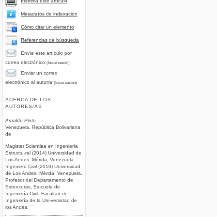
Imprima este artículo
Metadatos de indexación
Cómo citar un elemento
Referencias de búsqueda
Envíe este artículo por
correo electrónico
(Inicie sesión)
Enviar un correo
electrónico al autor/a
(Inicie sesión)
ACERCA DE LOS
AUTORES/AS
Arnaldo Pinto
Venezuela, República Bolivariana
de
Magister Scientiae en Ingeniería
Estructu-ral (2014) Universidad de
Los Andes. Mérida, Venezuela.
Ingeniero Civil (2010) Universidad
de Los Andes. Mérida, Venezuela.
Profesor del Departamento de
Estructuras, Es-cuela de
Ingeniería Civil, Facultad de
Ingeniería de la Uni-versidad de
los Andes.