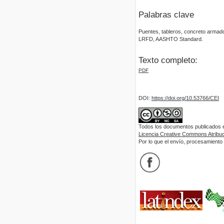
Palabras clave
Puentes, tableros, concreto arm
LRFD, AASHTO Standard.
Texto completo:
PDF
DOI:
https://doi.org/10.53766/CEI
Todos los documentos publicados en
Licencia Creative Commons Atribuci
Por lo que el envío, procesamiento y