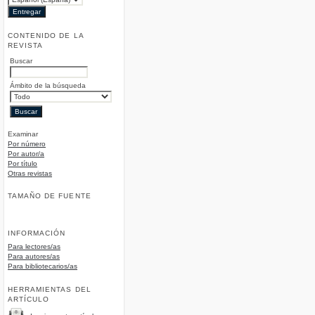
CONTENIDO DE LA
REVISTA
Buscar
Ámbito de la búsqueda
Examinar
Por número
Por autor/a
Por título
Otras revistas
TAMAÑO DE FUENTE
INFORMACIÓN
Para lectores/as
Para autores/as
Para bibliotecarios/as
HERRAMIENTAS DEL
ARTÍCULO