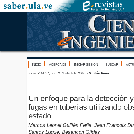
INICIO
ACERCA DE
INICIAR SESIÓN
BUSCAR
ACTU
Inicio
>
Vol. 37, núm 2: Abril - Julio 2016
>
Guillén Peña
Un enfoque para la detección y
fugas en tuberías utilizando o
estado
Marcos Leonel Guillén Peña, Jean François Dul
Santos Luque, Besançon Gildas