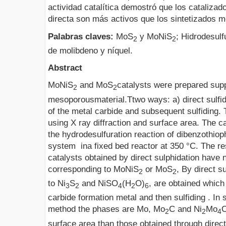
actividad catalítica demostró que los catalizad
directa son más activos que los sintetizados m
Palabras claves:
MoS
y MoNiS
; Hidrodesulf
2
2
de molibdeno y níquel.
Abstract
MoNiS
and MoS
catalysts were prepared sup
2
2
mesoporousmaterial.Ttwo ways: a) direct sulfidi
of the metal carbide and subsequent sulfiding.
using X ray diffraction and surface area. The ca
the hydrodesulfuration reaction of dibenzothio
system ina fixed bed reactor at 350 °C. The re
catalysts obtained by direct sulphidation have 
corresponding to MoNiS
or MoS
, By direct s
2
2
to Ni
S
and NiSO
(H
O)
, are obtained which
3
2
4
2
6
carbide formation metal and then sulfiding . In s
method the phases are Mo, Mo
C and Ni
Mo
C
2
2
4
surface area than those obtained through direct