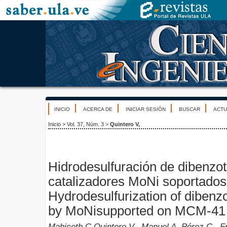
INICIO
ACERCA DE
INICIAR SESIÓN
BUSCAR
ACTU
Inicio
>
Vol. 37, Núm. 3
>
Quintero V,
Hidrodesulfuración de dibenzot
catalizadores MoNi soportad
Hydrodesulfurization of dibenz
by MoNisupported on MCM-41
Mahiceth C Quintero V,, Manuel A. Pérez C., Fr