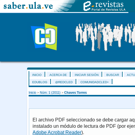
INICIO
ACERCA DE
INICIAR SESIÓN
BUSCAR
ACTU
EDUBLOG
@REDCLED
COMUNIDADCLED+
Inicio
>
Núm. 1 (2011)
>
Chaves Torres
El archivo PDF seleccionado se debe cargar aqu
instalado un módulo de lectura de PDF (por eje
Adobe Acrobat Reader
).