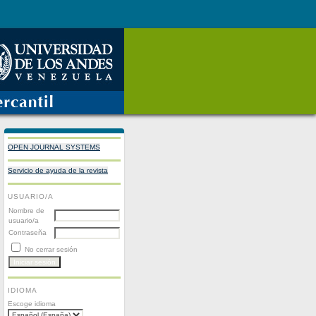
OPEN JOURNAL SYSTEMS
Servicio de ayuda de la revista
USUARIO/A
Nombre de
usuario/a
Contraseña
No cerrar sesión
IDIOMA
Escoge idioma