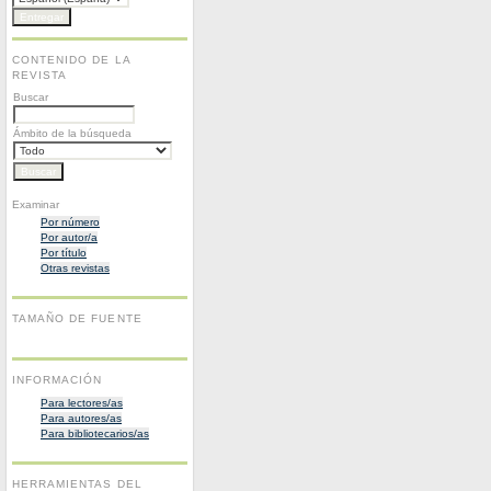
CONTENIDO DE LA
REVISTA
Buscar
Ámbito de la búsqueda
Examinar
Por número
Por autor/a
Por título
Otras revistas
TAMAÑO DE FUENTE
INFORMACIÓN
Para lectores/as
Para autores/as
Para bibliotecarios/as
HERRAMIENTAS DEL