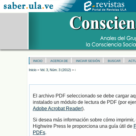
INICIO
ACERCA DE
INICIAR SESIÓN
BUSCAR
ACT
Inicio
>
Vol. 3, Núm. 3 (2012)
>
-
El archivo PDF seleccionado se debe cargar aqu
instalado un módulo de lectura de PDF (por eje
Adobe Acrobat Reader
).
Si desea más información sobre cómo imprimir, 
Highwire Press le proporciona una guía útil de
P
PDFs
.