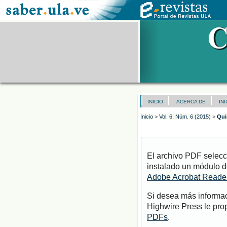
INICIO
ACERCA DE
IN
Inicio
>
Vol. 6, Núm. 6 (2015)
>
Qui
El archivo PDF selecc
instalado un módulo d
Adobe Acrobat Reade
Si desea más informac
Highwire Press le pro
PDFs
.