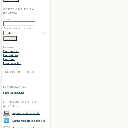
CONTENIDO DE LA
REVISTA
Buscar
Ámbito de la búsqueda
Examinar
Por número
Por autor/a
Por título
Otras revistas
TAMAÑO DE FUENTE
INFORMACIÓN
Para autores/as
HERRAMIENTAS DEL
ARTÍCULO
Imprima este artículo
Metadatos de indexación