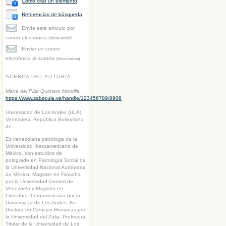
Cómo citar un elemento
Referencias de búsqueda
Envíe este artículo por
correo electrónico
(Inicie sesión)
Enviar un correo
electrónico al autor/a
(Inicie sesión)
ACERCA DEL AUTOR/A
María del Pilar Quintero Montilla
https://www.saber.ula.ve/handle/123456789/8906
Universidad de Los Andes (ULA)
Venezuela, República Bolivariana
de
Es venezolana psicóloga de la
Universidad Iberoamericana de
México, con estudios de
postgrado en Psicología Social de
la Universidad Nacional Autónoma
de México, Magister en Filosofía
por la Universidad Central de
Venezuela y Magister en
Literatura Iberoamericana por la
Universidad de Los Andes. Es
Doctora en Ciencias Humanas por
la Universidad del Zulia. Profesora
Titular de la Universidad de Los