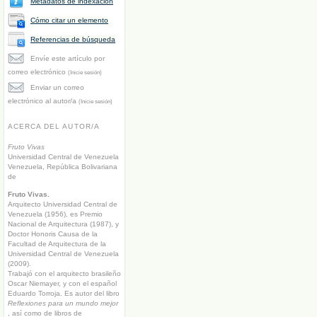
Metadatos de indexación
Cómo citar un elemento
Referencias de búsqueda
Envíe este artículo por
correo electrónico
(Inicie sesión)
Enviar un correo
electrónico al autor/a
(Inicie sesión)
ACERCA DEL AUTOR/A
Fruto Vivas
Universidad Central de Venezuela
Venezuela, República Bolivariana
de
Fruto Vivas.
Arquitecto Universidad Central de
Venezuela (1956), es Premio
Nacional de Arquitectura (1987), y
Doctor Honoris Causa de la
Facultad de Arquitectura de la
Universidad Central de Venezuela
(2009).
Trabajó con el arquitecto brasileño
Oscar Niemayer, y con el español
Eduardo Torroja. Es autor del libro
Reflexiones para un mundo mejor
, así como de libros de