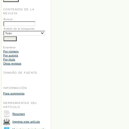
CONTENIDO DE LA
REVISTA
Buscar
Ámbito de la búsqueda
Examinar
Por número
Por autor/a
Por título
Otras revistas
TAMAÑO DE FUENTE
INFORMACIÓN
Para autores/as
HERRAMIENTAS DEL
ARTÍCULO
Resumen
Imprima este artículo