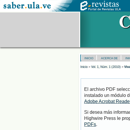
INICIO
ACERCA DE
IN
Inicio
>
Vol. 1, Núm. 1 (2010)
>
Viv
El archivo PDF selecc
instalado un módulo d
Adobe Acrobat Reade
Si desea más informac
Highwire Press le pro
PDFs
.