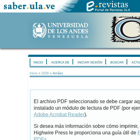
INICIO
ACERCA DE
INICIAR SESIÓN
BUSCAR
ACTU
Inicio
>
2008
>
Arráez
El archivo PDF seleccionado se debe cargar aqu
instalado un módulo de lectura de PDF (por eje
Adobe Acrobat Reader
).
Si desea más información sobre cómo imprimir, 
Highwire Press le proporciona una guía útil de
P
PDFs
.