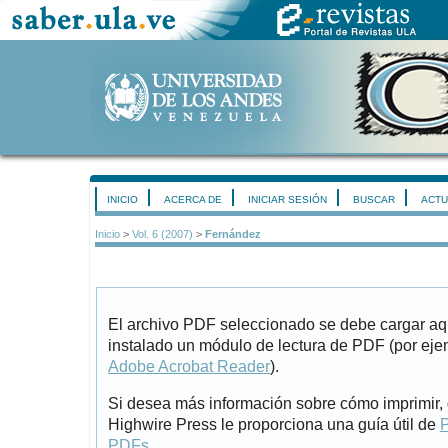
INICIO
ACERCA DE
INICIAR SESIÓN
BUSCAR
ACTU
Inicio
>
Vol. 6 (2007)
>
Fernández
El archivo PDF seleccionado se debe cargar aqu
instalado un módulo de lectura de PDF (por eje
Adobe Acrobat Reader
).
Si desea más información sobre cómo imprimir, 
Highwire Press le proporciona una guía útil de
P
PDFs
.