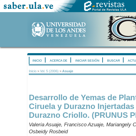
INICIO
ACERCA DE
INICIAR SESIÓN
BUSCAR
ACTU
Inicio
>
Vol. 5 (2006)
>
Asuaje
Desarrollo de Yemas de Plant
Ciruela y Durazno Injertadas 
Durazno Criollo. (PRUNUS 
Valeria Asuaje, Francisco Azuaje, Mariangely C
Osbeidy Rosbeid