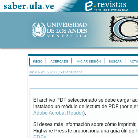
INICIO
ACERCA DE
INICIAR SESIÓN
BUSCAR
ACTU
Inicio
>
Vol. 5 (2006)
>
Diaz Franco
El archivo PDF seleccionado se debe cargar aqu
instalado un módulo de lectura de PDF (por eje
Adobe Acrobat Reader
).
Si desea más información sobre cómo imprimir, 
Highwire Press le proporciona una guía útil de
P
PDFs
.