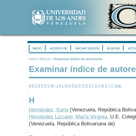
INICIO
ACERCA DE
INICIAR SESIÓN
BUSCAR
ACTU
Inicio
>
Buscar
>
Examinar índice de autores/as
Examinar índice de autore
A
B
C
D
E
F
G
H
I
J
K
L
M
N
Ñ
O
P
Q
R
S
T
U
V
W
X
Y
Z
Todo
H
Hernández, Karla
(Venezuela, República Boliva
Hernández Lizcano, María Virginia
, U.E. Coleg
(Venezuela, República Bolivariana de)