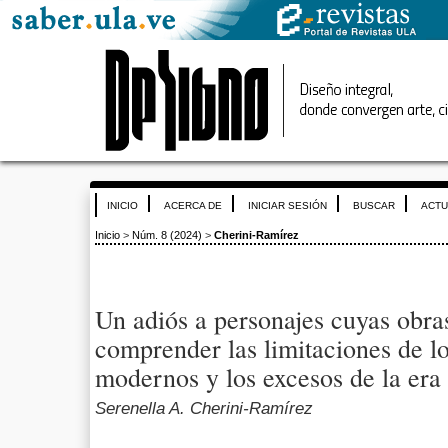
INICIO
ACERCA DE
INICIAR SESIÓN
BUSCAR
ACTU
Inicio
>
Núm. 8 (2024)
>
Cherini-Ramírez
Un adiós a personajes cuyas obra
comprender las limitaciones de l
modernos y los excesos de la er
Serenella A. Cherini-Ramírez