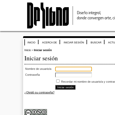
INICIO
ACERCA DE
INICIAR SESIÓN
BUSCAR
ACTU
Inicio
>
Iniciar sesión
Iniciar sesión
Nombre de usuario/a
Contraseña
Recordar mi nombre de usuario/a y contra
¿Olvidó su contraseña?