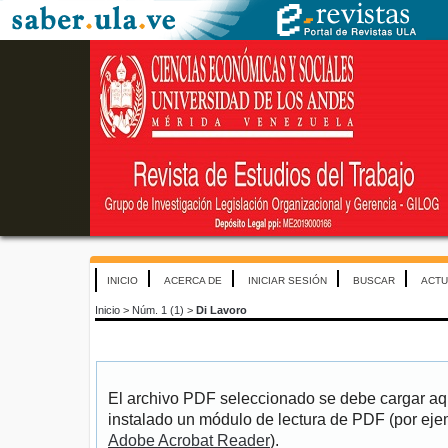
INICIO
ACERCA DE
INICIAR SESIÓN
BUSCAR
ACTU
Inicio
>
Núm. 1 (1)
>
Di Lavoro
El archivo PDF seleccionado se debe cargar aqu
instalado un módulo de lectura de PDF (por eje
Adobe Acrobat Reader
).