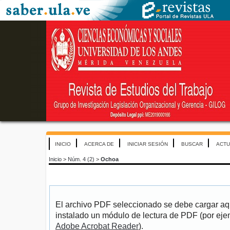
INICIO
ACERCA DE
INICIAR SESIÓN
BUSCAR
ACTU
Inicio
>
Núm. 4 (2)
>
Ochoa
El archivo PDF seleccionado se debe cargar aqu
instalado un módulo de lectura de PDF (por eje
Adobe Acrobat Reader
).