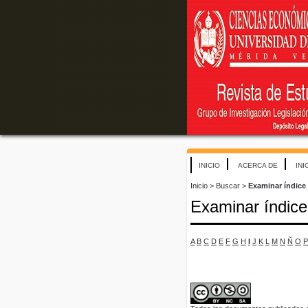
INICIO
ACERCA DE
INI
Inicio
>
Buscar
>
Examinar índice
Examinar índice
A
B
C
D
E
F
G
H
I
J
K
L
M
N
Ñ
O
P