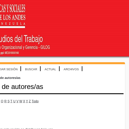
CIAR SESIÓN
BUSCAR
ACTUAL
ARCHIVOS
 de autores/as
 de autores/as
Q
R
S
T
U
V
W
X
Y
Z
Todo