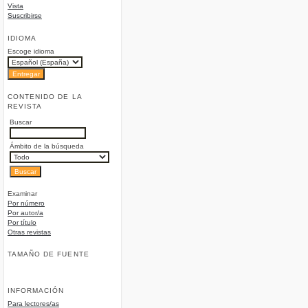
Vista
Suscribirse
IDIOMA
Escoge idioma
CONTENIDO DE LA
REVISTA
Buscar
Ámbito de la búsqueda
Examinar
Por número
Por autor/a
Por título
Otras revistas
TAMAÑO DE FUENTE
INFORMACIÓN
Para lectores/as