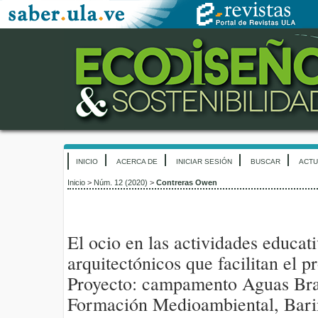
INICIO
ACERCA DE
INICIAR SESIÓN
BUSCAR
ACTU
Inicio
>
Núm. 12 (2020)
>
Contreras Owen
El ocio en las actividades educat
arquitectónicos que facilitan el p
Proyecto: campamento Aguas Bra
Formación Medioambiental, Bari