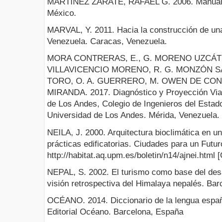
MARTÍNEZ ZARATE, RAFAEL G. 2006. Manual 
México.
MARVAL, Y. 2011. Hacia la construcción de una
Venezuela. Caracas, Venezuela.
MORA CONTRERAS, E., G. MORENO UZCÁTE
VILLAVICENCIO MORENO, R. G. MONZÓN SAL
TORO, O. A. GUERRERO, M. OWEN DE CO
MIRANDA. 2017. Diagnóstico y Proyección Vial
de Los Andes, Colegio de Ingenieros del Estado
Universidad de Los Andes. Mérida, Venezuela.
NEILA, J. 2000. Arquitectura bioclimática en u
prácticas edificatorias. Ciudades para un Futur
http://habitat.aq.upm.es/boletin/n14/ajnei.html 
NEPAL, S. 2002. El turismo como base del desa
visión retrospectiva del Himalaya nepalés. Bar
OCÉANO. 2014. Diccionario de la lengua españ
Editorial Océano. Barcelona, España