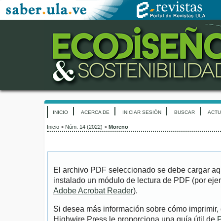
INICIO
ACERCA DE
INICIAR SESIÓN
BUSCAR
ACTU
Inicio
>
Núm. 14 (2022)
>
Moreno
El archivo PDF seleccionado se debe cargar aqu
instalado un módulo de lectura de PDF (por eje
Adobe Acrobat Reader
).
Si desea más información sobre cómo imprimir, 
Highwire Press le proporciona una guía útil de
P