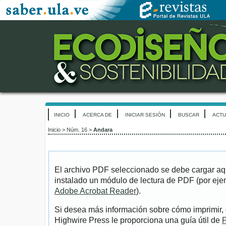
INICIO
ACERCA DE
INICIAR SESIÓN
BUSCAR
ACTU
Inicio
>
Núm. 16
>
Andara
El archivo PDF seleccionado se debe cargar aqu
instalado un módulo de lectura de PDF (por eje
Adobe Acrobat Reader
).
Si desea más información sobre cómo imprimir, 
Highwire Press le proporciona una guía útil de
P