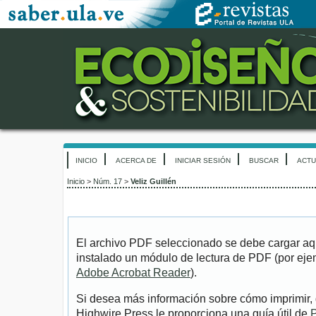
INICIO
ACERCA DE
INICIAR SESIÓN
BUSCAR
ACTU
Inicio
>
Núm. 17
>
Veliz Guillén
El archivo PDF seleccionado se debe cargar aqu
instalado un módulo de lectura de PDF (por eje
Adobe Acrobat Reader
).
Si desea más información sobre cómo imprimir, 
Highwire Press le proporciona una guía útil de
P