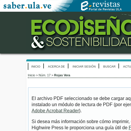
INICIO
ACERCA DE
INICIAR SESIÓN
BUSCAR
ACTU
Inicio
>
Núm. 17
>
Rojas Vera
El archivo PDF seleccionado se debe cargar aqu
instalado un módulo de lectura de PDF (por eje
Adobe Acrobat Reader
).
Si desea más información sobre cómo imprimir, 
Highwire Press le proporciona una guía útil de
P