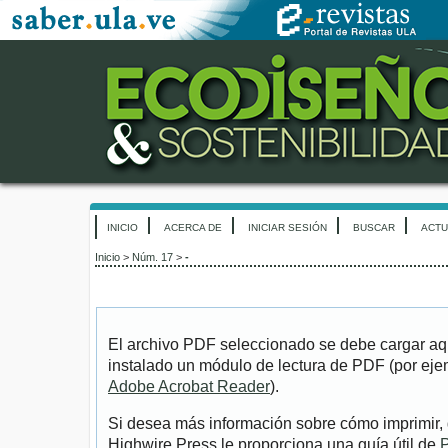
INICIO
ACERCA DE
INICIAR SESIÓN
BUSCAR
ACTU
Inicio
>
Núm. 17
>
-
El archivo PDF seleccionado se debe cargar aqu
instalado un módulo de lectura de PDF (por eje
Adobe Acrobat Reader
).
Si desea más información sobre cómo imprimir, 
Highwire Press le proporciona una guía útil de
P