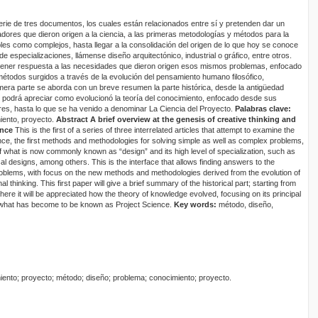
serie de tres documentos, los cuales están relacionados entre sí y pretenden dar un
dores que dieron origen a la ciencia, a las primeras metodologías y métodos para la
les como complejos, hasta llegar a la consolidación del origen de lo que hoy se conoce
e especializaciones, llámense diseño arquitectónico, industrial o gráfico, entre otros.
obtener respuesta a las necesidades que dieron origen esos mismos problemas, enfocado
todos surgidos a través de la evolución del pensamiento humano filosófico,
imera parte se aborda con un breve resumen la parte histórica, desde la antigüedad
se podrá apreciar como evolucionó la teoría del conocimiento, enfocado desde sus
res, hasta lo que se ha venido a denominar La Ciencia del Proyecto.
Palabras clave:
iento, proyecto.
Abstract A brief overview at the genesis of creative thinking and
ence
This is the first of a series of three interrelated articles that attempt to examine the
cience, the first methods and methodologies for solving simple as well as complex problems,
 of what is now commonly known as “design” and its high level of specialization, such as
ical designs, among others. This is the interface that allows finding answers to the
problems, with focus on the new methods and methodologies derived from the evolution of
al thinking. This first paper will give a brief summary of the historical part; starting from
here it will be appreciated how the theory of knowledge evolved, focusing on its principal
 what has become to be known as Project Science.
Key words:
método, diseño,
ento; proyecto; método; diseño; problema; conocimiento; proyecto.