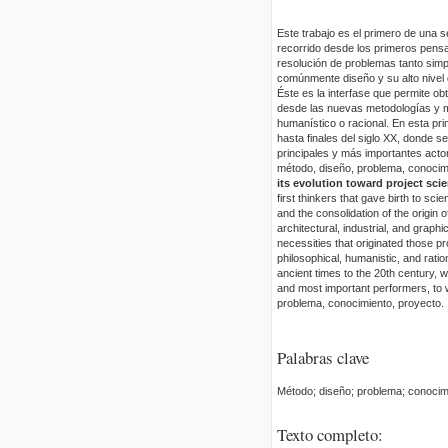
Este trabajo es el primero de una 
recorrido desde los primeros pensa
resolución de problemas tanto simp
comúnmente diseño y su alto nivel d
Éste es la interfase que permite 
desde las nuevas metodologías y mé
humanístico o racional. En esta pr
hasta finales del siglo XX, donde 
principales y más importantes acto
método, diseño, problema, conocim
its evolution toward project sci
first thinkers that gave birth to s
and the consolidation of the origin
architectural, industrial, and graph
necessities that originated those 
philosophical, humanistic, and ration
ancient times to the 20th century, w
and most important performers, to
problema, conocimiento, proyecto.
Palabras clave
Método; diseño; problema; conocimi
Texto completo: