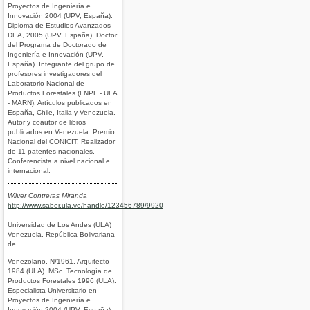
Proyectos de Ingeniería e
Innovación 2004 (UPV, España).
Diploma de Estudios Avanzados
DEA, 2005 (UPV, España). Doctor
del Programa de Doctorado de
Ingeniería e Innovación (UPV,
España). Integrante del grupo de
profesores investigadores del
Laboratorio Nacional de
Productos Forestales (LNPF - ULA
- MARN), Artículos publicados en
España, Chile, Italia y Venezuela.
Autor y coautor de libros
publicados en Venezuela. Premio
Nacional del CONICIT, Realizador
de 11 patentes nacionales,
Conferencista a nivel nacional e
internacional.
Wilver Contreras Miranda
http://www.saber.ula.ve/handle/123456789/9920
Universidad de Los Andes (ULA)
Venezuela, República Bolivariana
de
Venezolano, N/1961. Arquitecto
1984 (ULA). MSc. Tecnología de
Productos Forestales 1996 (ULA).
Especialista Universitario en
Proyectos de Ingeniería e
Innovación 2004 (UPV, España).