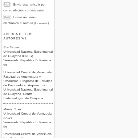
Envíe este artículo por
correo electrónico
(Inicie sesión)
Enviar un correo
electrónico al autor/a
(Inicie sesión)
ACERCA DE LOS
AUTORES/AS
Eric Barrios
Universidad Nacional Experimental
de Guayana (UNEG)
Venezuela, República Bolivariana
de
Universidad Central de Venezuela,
Facultad de Arquitectura y
Urbanismo, Programa de Estudios
de Doctorado en Arquitectura.
Universidad Nacional Experimental
de Guayana, Centro
Biotecnológico de Guayana
Milena Sosa
Universidad Central de Venezuela
(UCV)
Venezuela, República Bolivariana
de
Universidad Central de Venezuela,