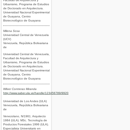
Facultad de Arquitectura y
Urbanismo, Programa de Estudios
de Doctorado en Arquitectura.
Universidad Nacional Experimental
de Guayana, Centro
Biotecnológico de Guayana
Milena Sosa
Universidad Central de Venezuela
(UCV)
Venezuela, República Bolivariana
de
Universidad Central de Venezuela,
Facultad de Arquitectura y
Urbanismo, Programa de Estudios
de Doctorado en Arquitectura.
Universidad Nacional Experimental
de Guayana, Centro
Biotecnológico de Guayana
Wilver Contreras Miranda
http://www.saber.ula.ve/handle/123456789/9920
Universidad de Los Andes (ULA)
Venezuela, República Bolivariana
de
Venezolano, N/1961. Arquitecto
1984 (ULA). MSc. Tecnología de
Productos Forestales 1996 (ULA).
Especialista Universitario en