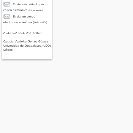
Envíe este artículo por
correo electrónico
(Inicie sesión)
Enviar un correo
electrónico al autor/a
(Inicie sesión)
ACERCA DEL AUTOR/A
Claudia Verónica Gómez Gómez
Universidad de Guadalajara (UDG)
México