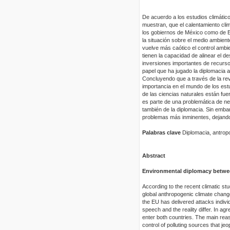
De acuerdo a los estudios climátic
muestran, que el calentamiento clim
los gobiernos de México como de E
la situación sobre el medio ambiente
vuelve más caótico el control ambie
tienen la capacidad de alinear el 
inversiones importantes de recursos
papel que ha jugado la diplomacia a
Concluyendo que a través de la revi
importancia en el mundo de los est
de las ciencias naturales están fue
es parte de una problemática de neg
también de la diplomacia. Sin emba
problemas más inminentes, dejando
Palabras clave
Diplomacia, antropo
Abstract
Environmental diplomacy between
According to the recent climatic st
global anthropogenic climate change
the EU has delivered attacks individ
speech and the reality differ. In a
enter both countries. The main reas
control of polluting sources that j