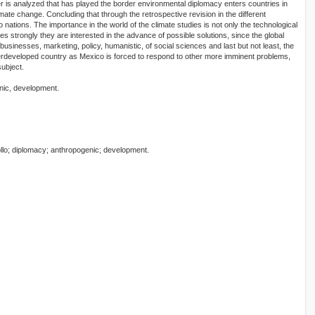
aper is analyzed that has played the border environmental diplomacy enters countries in
imate change. Concluding that through the retrospective revision in the different
ations. The importance in the world of the climate studies is not only the technological
es strongly they are interested in the advance of possible solutions, since the global
 businesses, marketing, policy, humanistic, of social sciences and last but not least, the
erdeveloped country as Mexico is forced to respond to other more imminent problems,
ubject.
nic, development.
llo; diplomacy; anthropogenic; development.