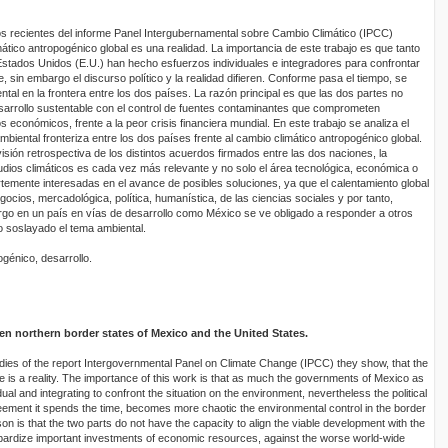
os recientes del informe Panel Intergubernamental sobre Cambio Climático (IPCC)
ático antropogénico global es una realidad. La importancia de este trabajo es que tanto
stados Unidos (E.U.) han hecho esfuerzos individuales e integradores para confrontar
, sin embargo el discurso político y la realidad difieren. Conforme pasa el tiempo, se
ntal en la frontera entre los dos países. La razón principal es que las dos partes no
desarrollo sustentable con el control de fuentes contaminantes que comprometen
 económicos, frente a la peor crisis financiera mundial. En este trabajo se analiza el
mbiental fronteriza entre los dos países frente al cambio climático antropogénico global.
sión retrospectiva de los distintos acuerdos firmados entre las dos naciones, la
udios climáticos es cada vez más relevante y no solo el área tecnológica, económica o
rtemente interesadas en el avance de posibles soluciones, ya que el calentamiento global
ocios, mercadológica, política, humanística, de las ciencias sociales y por tanto,
rgo en un país en vías de desarrollo como México se ve obligado a responder a otros
 soslayado el tema ambiental.
génico, desarrollo.
 northern border states of Mexico and the United States.
udies of the report Intergovernmental Panel on Climate Change (IPCC) they show, that the
 is a reality. The importance of this work is that as much the governments of Mexico as
ual and integrating to confront the situation on the environment, nevertheless the political
greement it spends the time, becomes more chaotic the environmental control in the border
on is that the two parts do not have the capacity to align the viable development with the
eopardize important investments of economic resources, against the worse world-wide