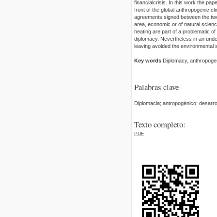
financialcrisis. In this work the p
front of the global anthropogenic cl
agreements signed between the two n
area, economic or of natural scienc
heating are part of a problematic of
diplomacy. Nevertheless in an und
leaving avoided the environmental s
Key words
Diplomacy, anthropoge
Palabras clave
Diplomacia; antropogénico; desarro
Texto completo:
PDF