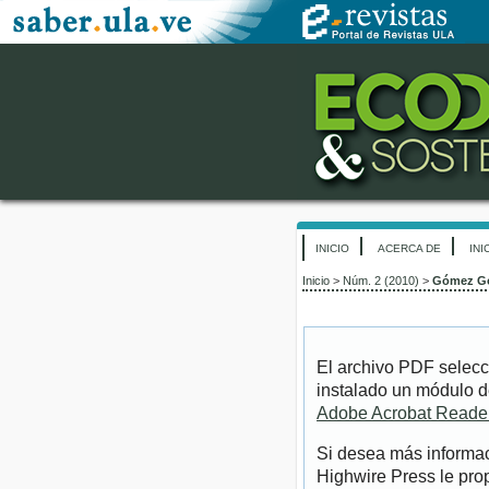
INICIO
ACERCA DE
INI
Inicio
>
Núm. 2 (2010)
>
Gómez G
El archivo PDF selecc
instalado un módulo d
Adobe Acrobat Reade
Si desea más informac
Highwire Press le pro