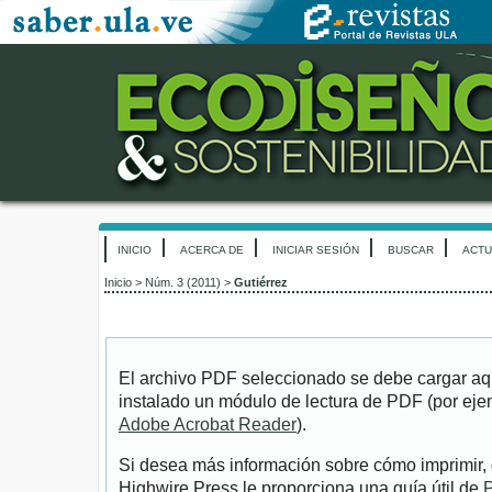
INICIO
ACERCA DE
INICIAR SESIÓN
BUSCAR
ACTU
Inicio
>
Núm. 3 (2011)
>
Gutiérrez
El archivo PDF seleccionado se debe cargar aqu
instalado un módulo de lectura de PDF (por eje
Adobe Acrobat Reader
).
Si desea más información sobre cómo imprimir, 
Highwire Press le proporciona una guía útil de
P