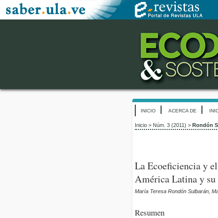
INICIO
ACERCA DE
INI
Inicio
>
Núm. 3 (2011)
>
Rondón S
La Ecoeficiencia y el
América Latina y su
María Teresa Rondón Sulbarán, Ma
Resumen