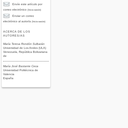
Envíe este artículo por
correo electrónico
(Inicie sesión)
Enviar un correo
electrónico al autor/a
(Inicie sesión)
ACERCA DE LOS
AUTORES/AS
María Teresa Rondón Sulbarán
Universidad de Los Andes (ULA)
Venezuela, República Bolivariana
de
María José Bastante Ceca
Universidad Politécnica de
Valencia
España