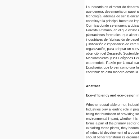
La Industria es el motor de desarrol
que genera, desempeña un papel pr
tecnología, además de ser la encar
constituye la principal fuente de i
Química donde se encuentra ubicada
Forestal Primario, en el que exist
plantaciones forestales, que al ser
industriales de fabricación de pape
justificación e importancia de este
organización, para adoptar un nuev
obtención del Desarrollo Sostenible
Medioambiental y los Polígonos Eco
este modelo. Razón por la cual, ca
Ecodiseño, que lo ven como una her
contribuir de esta manera desde la i
Abstract
Eco-efficiency and eco-design in
Whether sustainable or not, industr
Industries play a leading role in p
being the foundation of providing se
environmental impact, whether it is 
forms a part of the primary sector o
exploiting these plants, they becom
of industrial development of a count
should better transform its organiza