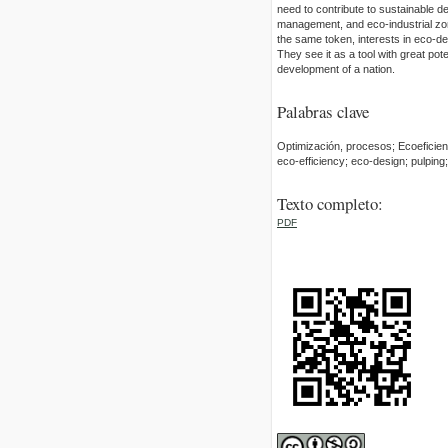
need to contribute to sustainable d
management, and eco-industrial zo
the same token, interests in eco-de
They see it as a tool with great pot
development of a nation.
Palabras clave
Optimización, procesos; Ecoeficien
eco-efficiency; eco-design; pulpin
Texto completo:
PDF