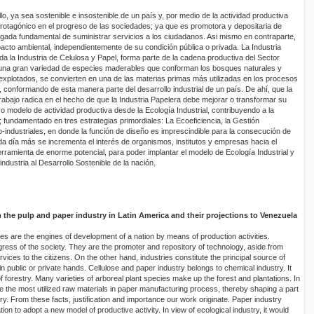
lo, ya sea sostenible e insostenible de un país y, por medio de la actividad productiva
otagónico en el progreso de las sociedades; ya que es promotora y depositaria de
gada fundamental de suministrar servicios a los ciudadanos. Asi mismo en contraparte,
mpacto ambiental, independientemente de su condición pública o privada. La Industria
 la Industria de Celulosa y Papel, forma parte de la cadena productiva del Sector
e una gran variedad de especies maderables que conforman los bosques naturales y
 explotados, se convierten en una de las materias primas más utilizadas en los procesos
l, conformando de esta manera parte del desarrollo industrial de un país. De ahí, que la
 trabajo radica en el hecho de que la Industria Papelera debe mejorar o transformar su
o modelo de actividad productiva desde la Ecología Industrial, contribuyendo a la
; fundamentado en tres estrategias primordiales: La Ecoeficiencia, la Gestión
-industriales, en donde la función de diseño es imprescindible para la consecución de
da día más se incrementa el interés de organismos, institutos y empresas hacia el
ramienta de enorme potencial, para poder implantar el modelo de Ecología Industrial y
ndustria al Desarrollo Sostenible de la nación.
 the pulp and paper industry in Latin America and their projections to Venezuela
ies are the engines of development of a nation by means of production activities.
rogress of the society. They are the promoter and repository of technology, aside from
rvices to the citizens. On the other hand, industries constitute the principal source of
in public or private hands. Cellulose and paper industry belongs to chemical industry. It
f forestry. Many varieties of arboreal plant species make up the forest and plantations. In
e the most utilized raw materials in paper manufacturing process, thereby shaping a part
ry. From these facts, justification and importance our work originate. Paper industry
tion to adopt a new model of productive activity. In view of ecological industry, it would