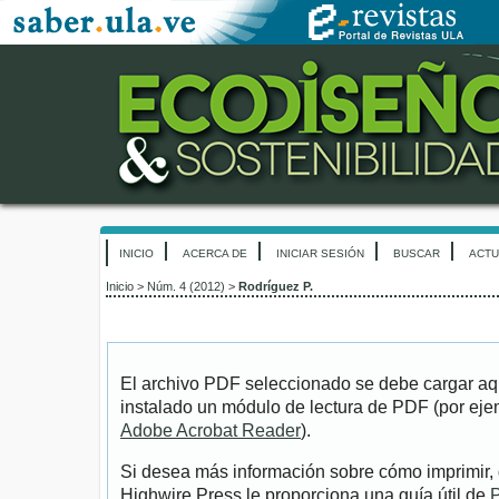
INICIO
ACERCA DE
INICIAR SESIÓN
BUSCAR
ACTU
Inicio
>
Núm. 4 (2012)
>
Rodríguez P.
El archivo PDF seleccionado se debe cargar aqu
instalado un módulo de lectura de PDF (por eje
Adobe Acrobat Reader
).
Si desea más información sobre cómo imprimir, 
Highwire Press le proporciona una guía útil de
P