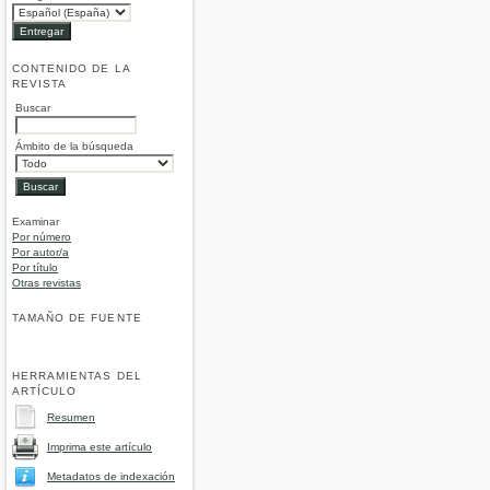
CONTENIDO DE LA
REVISTA
Buscar
Ámbito de la búsqueda
Examinar
Por número
Por autor/a
Por título
Otras revistas
TAMAÑO DE FUENTE
HERRAMIENTAS DEL
ARTÍCULO
Resumen
Imprima este artículo
Metadatos de indexación