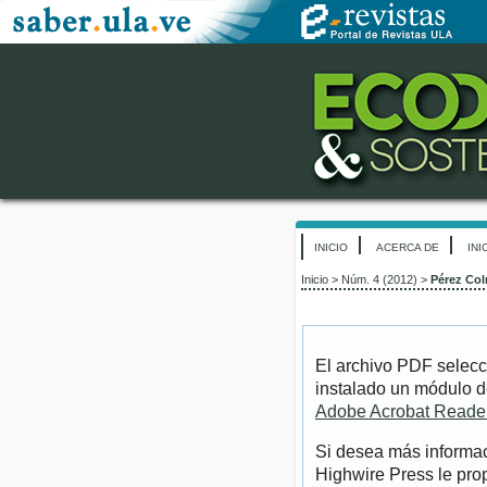
INICIO
ACERCA DE
INI
Inicio
>
Núm. 4 (2012)
>
Pérez Co
El archivo PDF selecc
instalado un módulo d
Adobe Acrobat Reade
Si desea más informac
Highwire Press le pro