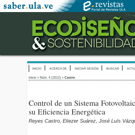
INICIO
ACERCA DE
INICIAR SESIÓN
BUSCAR
ACTU
Inicio
>
Núm. 4 (2012)
>
Castro
Control de un Sistema Fotovoltai
su Eficiencia Energética
Reyes Castro, Eliezer Suárez, José Luís Vázq