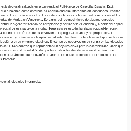
 tesis doctoral realizada en la Universidad Politécnica de Cataluña, España. Está
s que funcionen como entornos de oportunidad que interconectan identidades urbanas
mación de la estructura social de las ciudades intermedias hacia modos más sostenibles.
iudad de Mérida en Venezuela. Se parte, del reconocimiento de algunos espacios
ntribuir a generar sentido de apropiación y pertinencia ciudadana y, a partir del capital
social de esa parte de la ciudad. Para esto se estudia la relación ciudad-territorio,
dentro de los límites de su envolvente, la poligonal urbana, y no proporciona la
ocimiento y actuación del capital social sobre los flujos metabólicos indispensables que
licación a otros entornos citadinos. El campo de observación se centra en las ciudades
ales: 1. Son centros que representan un objetivo clave para la sostenibilidad, dado que
umanos a nivel mundial; 2. Porque las cualidades de relación con el territorio, se
dentificar ámbitos de mediación a partir de los cuales reconfigurar el modelo de la
s fronteras.
 social; ciudades intermedias