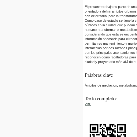
El presente trabajo es parte de una
orientado a definir ámbitos urbano
con el territorio, para la transfor
Como caso de estudio se tiene la c
públicos en la ciudad, que puedan co
humano, transformar el metabolismo 
considerando que ésta se encuentra 
información necesaria para el recon
permitan su mantenimiento y multip
intermedias por dos razones princip
son los principales asentamientos h
reconocen como facilitadoras para i
ciudad y proyectarlo más allá de su
Palabras clave
Ámbitos de mediación; metabolismo
Texto completo:
PDF