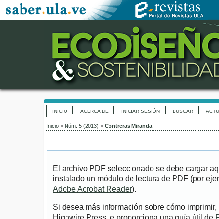
INICIO
ACERCA DE
INICIAR SESIÓN
BUSCAR
ACTU
Inicio
>
Núm. 5 (2013)
>
Contreras Miranda
El archivo PDF seleccionado se debe cargar aqu
instalado un módulo de lectura de PDF (por eje
Adobe Acrobat Reader
).
Si desea más información sobre cómo imprimir, 
Highwire Press le proporciona una guía útil de
P