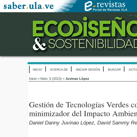
INICIO
ACERCA DE
INICIAR SESIÓN
BUSCAR
ACTU
Inicio
>
Núm. 5 (2013)
>
Juvinao López
Gestión de Tecnologías Verdes 
minimizador del Impacto Ambien
Daniel Danny Juvinao López, David Sammy R