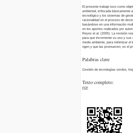
El presente trabajo tuvo como obje
ambiental, enfocada básicamente a 
tecnológico y los sistemas de gesti
racionalidad en el proceso de decis
basándose en una información multid
en los aportes realizados por auto
Reyes et al. (2005). La revisión re
para que incremente su uso y sus 
medio ambiente, para minimizar el 
rigen y que las promueven, es el pr
Palabras clave
Gestión de tecnologías verdes; Imp
Texto completo:
PDF