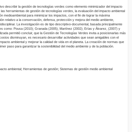
tivo describir la gestión de tecnologías verdes como elemento minimizador del impacto
las herramientas de gestión de tecnologías verdes, la evaluación del impacto ambiental
ón medioambiental para minimizar los impactos, con el fin de lograr la máxima
ión relativo a la conservación, defensa, protección y mejora del medio ambiente,
isciplinar. La investigación es de tipo descriptivo-documental, basada principalmente
res como: Pousa (2010); Granada (2005); Martínez (2002); Erías y Álvarez, (2007) y
alizada permitió concluir, que la Gestión de Tecnologías Verdes invita a posicionarlas más
costos disminuyan, es necesario desarrollar actividades que sean amigables con el
impacto ambiental y mejorar la calidad de vida en el planeta. La creación de normas que
imer paso para garantizar la sostenibilidad del medio ambiente y de la población.
acto ambiental; Herramientas de gestión; Sistemas de gestión medio ambiental