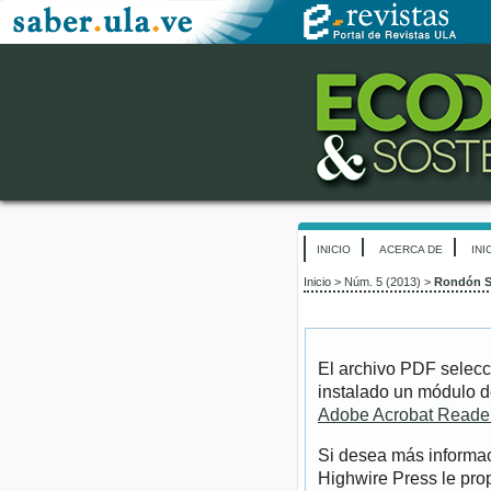
INICIO
ACERCA DE
INI
Inicio
>
Núm. 5 (2013)
>
Rondón S
El archivo PDF selecc
instalado un módulo d
Adobe Acrobat Reade
Si desea más informac
Highwire Press le pro