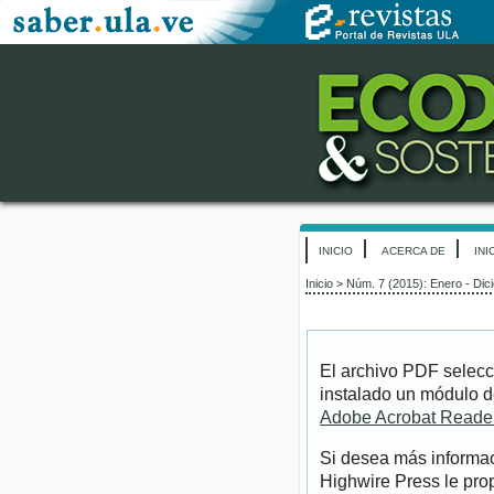
INICIO
ACERCA DE
INI
Inicio
>
Núm. 7 (2015): Enero - Di
El archivo PDF selecc
instalado un módulo d
Adobe Acrobat Reade
Si desea más informac
Highwire Press le pro