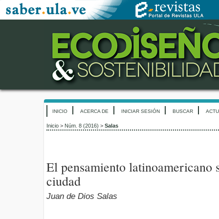
INICIO
ACERCA DE
INICIAR SESIÓN
BUSCAR
ACTU
Inicio
>
Núm. 8 (2016)
>
Salas
El pensamiento latinoamericano so
ciudad
Juan de Dios Salas