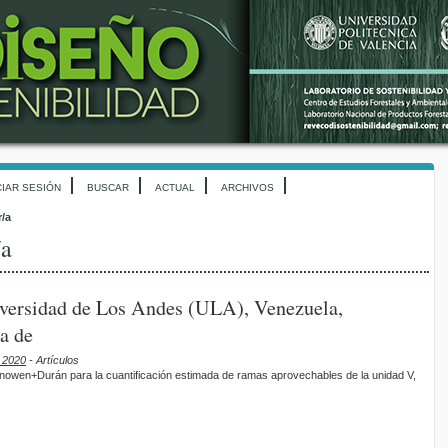
CIAR SESIÓN
BUSCAR
ACTUAL
ARCHIVOS
r/a
/a
versidad de Los Andes (ULA), Venezuela,
a de
e 2020
- Artículos
nowen+Durán para la cuantificación estimada de ramas aprovechables de la unidad V,