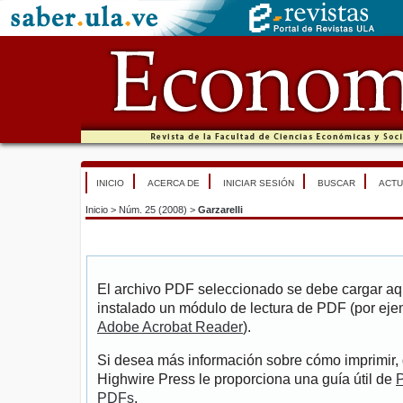
INICIO
ACERCA DE
INICIAR SESIÓN
BUSCAR
ACTU
Inicio
>
Núm. 25 (2008)
>
Garzarelli
El archivo PDF seleccionado se debe cargar aqu
instalado un módulo de lectura de PDF (por eje
Adobe Acrobat Reader
).
Si desea más información sobre cómo imprimir, 
Highwire Press le proporciona una guía útil de
P
PDFs
.