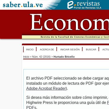
INICIO
ACERCA DE
INICIAR SESIÓN
BUSCAR
ACTU
Inicio
>
Núm. 42 (2016)
>
Hurtado Briceño
El archivo PDF seleccionado se debe cargar aqu
instalado un módulo de lectura de PDF (por eje
Adobe Acrobat Reader
).
Si desea más información sobre cómo imprimir, 
Highwire Press le proporciona una guía útil de
P
PDFs
.