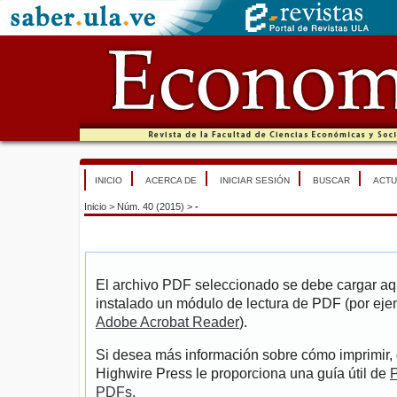
INICIO
ACERCA DE
INICIAR SESIÓN
BUSCAR
ACTU
Inicio
>
Núm. 40 (2015)
>
-
El archivo PDF seleccionado se debe cargar aqu
instalado un módulo de lectura de PDF (por eje
Adobe Acrobat Reader
).
Si desea más información sobre cómo imprimir, 
Highwire Press le proporciona una guía útil de
P
PDFs
.