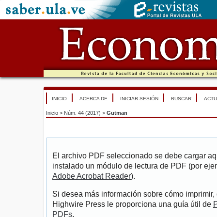
INICIO
ACERCA DE
INICIAR SESIÓN
BUSCAR
ACTU
Inicio
>
Núm. 44 (2017)
>
Gutman
El archivo PDF seleccionado se debe cargar aqu
instalado un módulo de lectura de PDF (por eje
Adobe Acrobat Reader
).
Si desea más información sobre cómo imprimir, 
Highwire Press le proporciona una guía útil de
P
PDFs
.