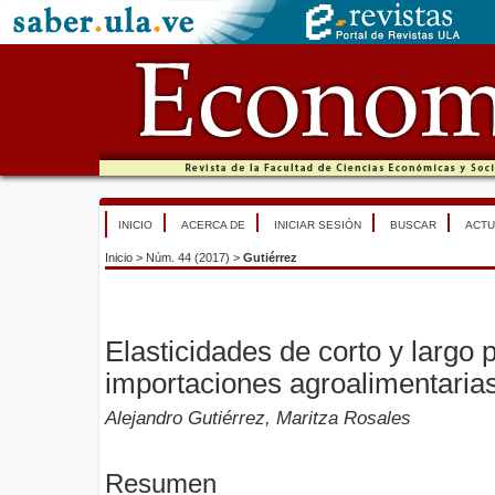
INICIO
ACERCA DE
INICIAR SESIÓN
BUSCAR
ACTU
Inicio
>
Núm. 44 (2017)
>
Gutiérrez
Elasticidades de corto y largo 
importaciones agroalimentaria
Alejandro Gutiérrez, Maritza Rosales
Resumen