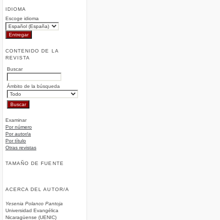
IDIOMA
Escoge idioma
CONTENIDO DE LA
REVISTA
Buscar
Ámbito de la búsqueda
Examinar
Por número
Por autor/a
Por título
Otras revistas
TAMAÑO DE FUENTE
ACERCA DEL AUTOR/A
Yesenia Polanco Pantoja
Universidad Evangélica
Nicaragüense (‎UENIC)