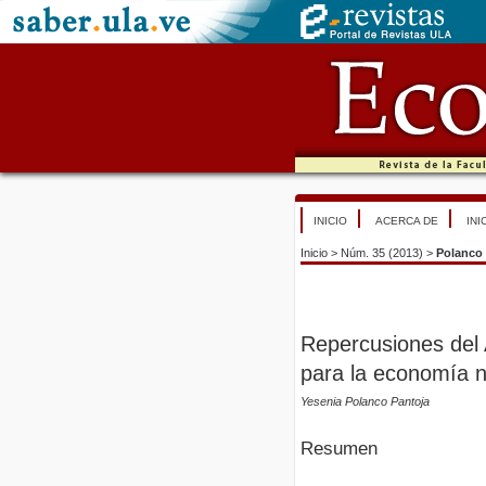
INICIO
ACERCA DE
INI
Inicio
>
Núm. 35 (2013)
>
Polanco 
Repercusiones del 
para la economía 
Yesenia Polanco Pantoja
Resumen