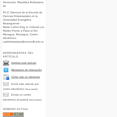
Venezuela, República Bolivariana
de
Ph.D. Directora de la Escuela de
Ciencias Empresariales en la
Universidad Evangélica
Nicaragüense
Martin Luther King Jr. Colonial Los
Robles Frente a Plaza el Sol
Managua, Nicaragua. Correo
electrónico:
cadministrativas@uenicmlk.edu.ni.
HERRAMIENTAS DEL
ARTÍCULO
Imprima este artículo
Metadatos de indexación
Cómo citar un elemento
Envíe este artículo por
correo electrónico
(Inicie sesión)
Enviar un correo
electrónico al autor/a
(Inicie sesión)
NÚMERO ACTUAL