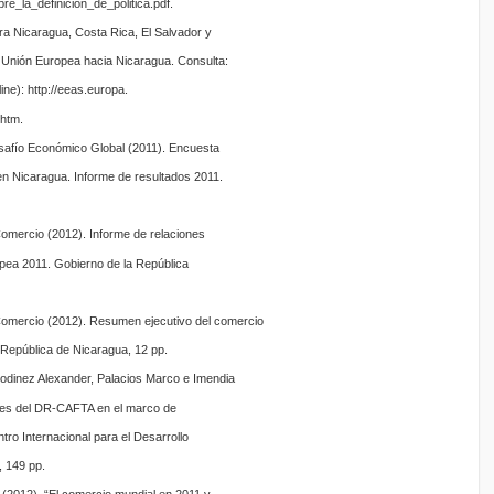
bre_la_definicion_de_politica.pdf.
ra Nicaragua, Costa Rica, El Salvador y
Unión Europea hacia Nicaragua. Consulta:
ine): http://eeas.europa.
.htm.
esafío Económico Global (2011). Encuesta
en Nicaragua. Informe de resultados 2011.
Comercio (2012). Informe de relaciones
ea 2011. Gobierno de la República
 Comercio (2012). Resumen ejecutivo del comercio
 República de Nicaragua, 12 pp.
odinez Alexander, Palacios Marco e Imendia
es del DR-CAFTA en el marco de
tro Internacional para el Desarrollo
 149 pp.