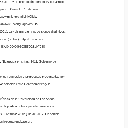
008). Ley de promoción, fomento y desarrollo
resa. Consulta: 18 de julio
/www.mific.gob.ni/LinkClick.
tabid=181&language=en-US.
01). Ley de marcas y otros signos distintivos.
ble (on line): http://legislacion.
%28$All%29/C09393B5D2310F980
 Nicaragua en cifras, 2011. Gobierno de
e los resultados y propuestas presentadas por
de Asociación entre Centroamérica y la
rídicas de la Universidad de Los Andes
n de política pública para la generación
s. Consulta: 28 de julio de 2012. Disponible
tariosdeaprendizaje.org.