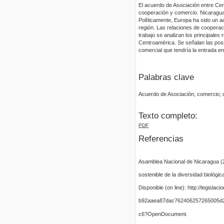
El acuerdo de Asociación entre Cent
cooperación y comercio. Nicaragua 
Políticamente, Europa ha sido un 
región. Las relaciones de cooperac
trabajo se analizan los principales
Centroamérica. Se señalan las posi
comercial que tendría la entrada e
Palabras clave
Acuerdo de Asociación; comercio; d
Texto completo:
PDF
Referencias
Asamblea Nacional de Nicaragua (2
sostenible de la diversidad biológic
Disponible (on line): http://legisl
b92aaea87dac762406257265005d2
c6?OpenDocument.