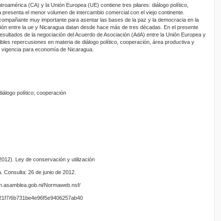
roamérica (CA) y la Unión Europea (UE) contiene tres pilares: diálogo político,
presenta el menor volumen de intercambio comercial con el viejo continente.
acompañante muy importante para asentar las bases de la paz y la democracia en la
ión entre la ue y Nicaragua datan desde hace más de tres décadas. En el presente
 resultados de la negociación del Acuerdo de Asociación (AdA) entre la Unión Europea y
bles repercusiones en materia de diálogo político, cooperación, área productiva y
n vigencia para economía de Nicaragua.
iálogo político; cooperación
012). Ley de conservación y utilización
a. Consulta: 26 de junio de 2012.
acion.asamblea.gob.ni/Normaweb.nsf/
1f7/6b731be4e96f5e9406257ab40