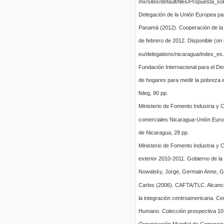
mx/sites/default/files/Propuesta_so
Delegación de la Unión Europea pa
Panamá (2012). Cooperación de la 
de febrero de 2012. Disponible (on l
eu/delegations/nicaragua/index_es
Fundación Internacional para el D
de hogares para medir la pobreza 
fideg, 90 pp.
Ministerio de Fomento Industria y 
comerciales Nicaragua-Unión Europ
de Nicaragua, 28 pp.
Ministerio de Fomento Industria y
exterior 2010-2011. Gobierno de la
Nowalsky, Jorge, Germain Anne, G
Carlos (2006). CAFTA/TLC. Alcanc
la integración centroamericana. Cen
Humano. Colección prospectiva 10,