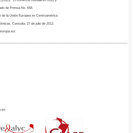
(2012). “El comercio mundial en 2011 y
ado de Prensa No. 658.
ión de la Unión Europea en Centroamérica
ómicas. Consulta: 27 de julio de 2012.
.europa.eu/.
 en: