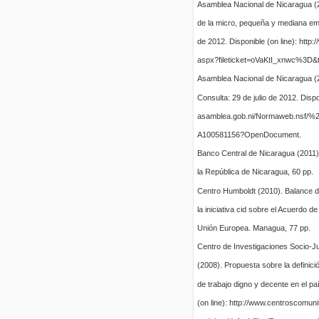
Asamblea Nacional de Nicaragua (2
de la micro, pequeña y mediana emp
de 2012. Disponible (on line): http:/
aspx?fileticket=oVaKtI_xnwc%3D&
Asamblea Nacional de Nicaragua (20
Consulta: 29 de julio de 2012. Disponi
asamblea.gob.ni/Normaweb.nsf/
A100581156?OpenDocument.
Banco Central de Nicaragua (2011).
la República de Nicaragua, 60 pp.
Centro Humboldt (2010). Balance d
la iniciativa cid sobre el Acuerdo 
Unión Europea. Managua, 77 pp.
Centro de Investigaciones Socio-Ju
(2008). Propuesta sobre la definició
de trabajo digno y decente en el paí
(on line): http://www.centroscomuni