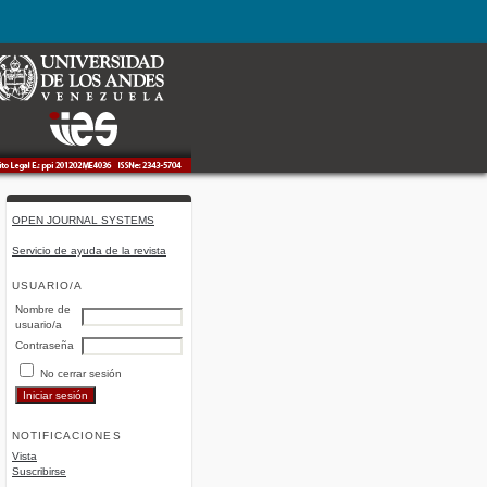
OPEN JOURNAL SYSTEMS
Servicio de ayuda de la revista
USUARIO/A
Nombre de
usuario/a
Contraseña
No cerrar sesión
NOTIFICACIONES
Vista
Suscribirse