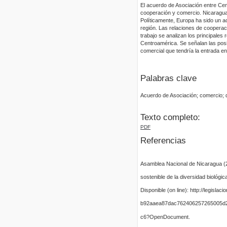
El acuerdo de Asociación entre Cent
cooperación y comercio. Nicaragua 
Políticamente, Europa ha sido un 
región. Las relaciones de cooperac
trabajo se analizan los principales
Centroamérica. Se señalan las posi
comercial que tendría la entrada e
Palabras clave
Acuerdo de Asociación; comercio; d
Texto completo:
PDF
Referencias
Asamblea Nacional de Nicaragua (2
sostenible de la diversidad biológic
Disponible (on line): http://legisl
b92aaea87dac762406257265005d2
c6?OpenDocument.