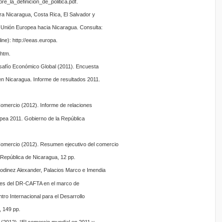
bre_la_definicion_de_politica.pdf.
ra Nicaragua, Costa Rica, El Salvador y
Unión Europea hacia Nicaragua. Consulta:
ine): http://eeas.europa.
.htm.
esafío Económico Global (2011). Encuesta
en Nicaragua. Informe de resultados 2011.
Comercio (2012). Informe de relaciones
ea 2011. Gobierno de la República
 Comercio (2012). Resumen ejecutivo del comercio
 República de Nicaragua, 12 pp.
odinez Alexander, Palacios Marco e Imendia
es del DR-CAFTA en el marco de
tro Internacional para el Desarrollo
 149 pp.