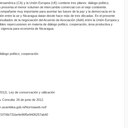
roamérica (CA) y la Unión Europea (UE) contiene tres pilares: diálogo político,
presenta el menor volumen de intercambio comercial con el viejo continente.
acompañante muy importante para asentar las bases de la paz y la democracia en la
ión entre la ue y Nicaragua datan desde hace más de tres décadas. En el presente
 resultados de la negociación del Acuerdo de Asociación (AdA) entre la Unión Europea y
bles repercusiones en materia de diálogo político, cooperación, área productiva y
n vigencia para economía de Nicaragua.
iálogo político; cooperación
012). Ley de conservación y utilización
a. Consulta: 26 de junio de 2012.
acion.asamblea.gob.ni/Normaweb.nsf/
1f7/6b731be4e96f5e9406257ab40