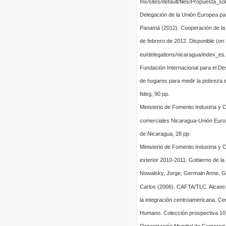
mx/sites/default/files/Propuesta_so
Delegación de la Unión Europea pa
Panamá (2012). Cooperación de la 
de febrero de 2012. Disponible (on l
eu/delegations/nicaragua/index_es
Fundación Internacional para el D
de hogares para medir la pobreza 
fideg, 90 pp.
Ministerio de Fomento Industria y 
comerciales Nicaragua-Unión Europ
de Nicaragua, 28 pp.
Ministerio de Fomento Industria y
exterior 2010-2011. Gobierno de la
Nowalsky, Jorge, Germain Anne, G
Carlos (2006). CAFTA/TLC. Alcanc
la integración centroamericana. Cen
Humano. Colección prospectiva 10,