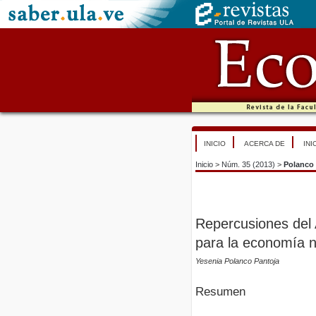
INICIO
ACERCA DE
INI
Inicio
>
Núm. 35 (2013)
>
Polanco 
Repercusiones del 
para la economía 
Yesenia Polanco Pantoja
Resumen