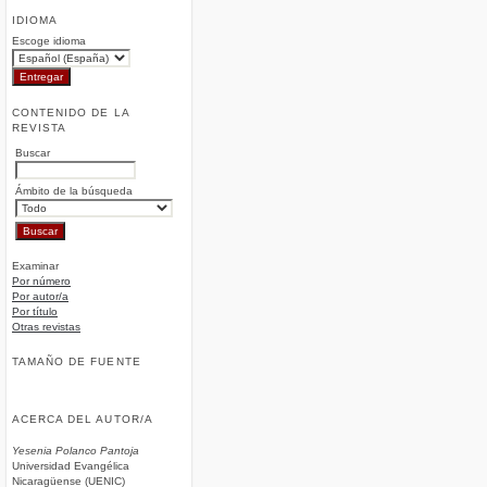
IDIOMA
Escoge idioma
CONTENIDO DE LA
REVISTA
Buscar
Ámbito de la búsqueda
Examinar
Por número
Por autor/a
Por título
Otras revistas
TAMAÑO DE FUENTE
ACERCA DEL AUTOR/A
Yesenia Polanco Pantoja
Universidad Evangélica
Nicaragüense (‎UENIC)