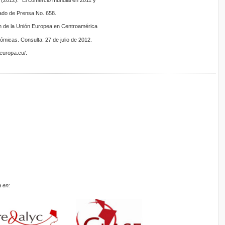
(2012). “El comercio mundial en 2011 y
ado de Prensa No. 658.
ión de la Unión Europea en Centroamérica
ómicas. Consulta: 27 de julio de 2012.
.europa.eu/.
 en: