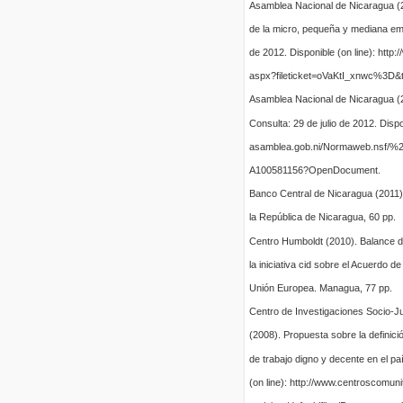
Asamblea Nacional de Nicaragua (2
de la micro, pequeña y mediana emp
de 2012. Disponible (on line): http:/
aspx?fileticket=oVaKtI_xnwc%3D&
Asamblea Nacional de Nicaragua (20
Consulta: 29 de julio de 2012. Disponi
asamblea.gob.ni/Normaweb.nsf/
A100581156?OpenDocument.
Banco Central de Nicaragua (2011).
la República de Nicaragua, 60 pp.
Centro Humboldt (2010). Balance d
la iniciativa cid sobre el Acuerdo 
Unión Europea. Managua, 77 pp.
Centro de Investigaciones Socio-Ju
(2008). Propuesta sobre la definició
de trabajo digno y decente en el paí
(on line): http://www.centroscomuni