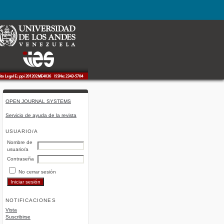
OPEN JOURNAL SYSTEMS
Servicio de ayuda de la revista
USUARIO/A
Nombre de
usuario/a
Contraseña
No cerrar sesión
NOTIFICACIONES
Vista
Suscribirse