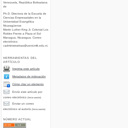
Venezuela, República Bolivariana
de
Ph.D. Directora de la Escuela de
Ciencias Empresariales en la
Universidad Evangélica
Nicaragüense
Martin Luther King Jr. Colonial Los
Robles Frente a Plaza el Sol
Managua, Nicaragua. Correo
electrónico:
cadministrativas@uenicmlk.edu.ni.
HERRAMIENTAS DEL
ARTÍCULO
Imprima este artículo
Metadatos de indexación
Cómo citar un elemento
Envíe este artículo por
correo electrónico
(Inicie sesión)
Enviar un correo
electrónico al autor/a
(Inicie sesión)
NÚMERO ACTUAL